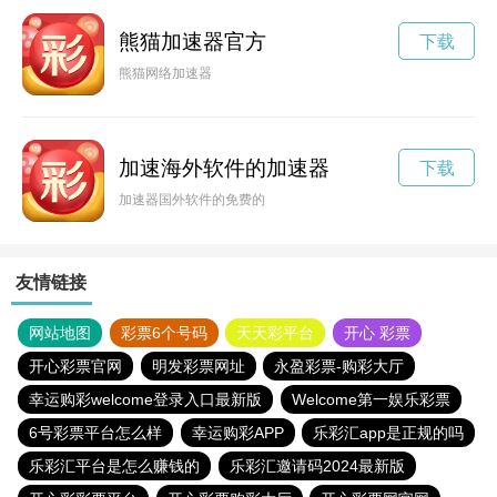
熊猫加速器官方
下载
熊猫网络加速器
加速海外软件的加速器
下载
加速器国外软件的免费的
友情链接
网站地图
彩票6个号码
天天彩平台
开心 彩票
开心彩票官网
明发彩票网址
永盈彩票-购彩大厅
幸运购彩welcome登录入口最新版
Welcome第一娱乐彩票
6号彩票平台怎么样
幸运购彩APP
乐彩汇app是正规的吗
乐彩汇平台是怎么赚钱的
乐彩汇邀请码2024最新版