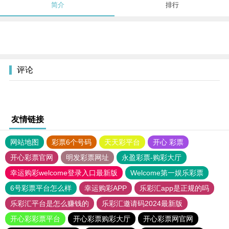
简介
排行
评论
友情链接
网站地图
彩票6个号码
天天彩平台
开心 彩票
开心彩票官网
明发彩票网址
永盈彩票-购彩大厅
幸运购彩welcome登录入口最新版
Welcome第一娱乐彩票
6号彩票平台怎么样
幸运购彩APP
乐彩汇app是正规的吗
乐彩汇平台是怎么赚钱的
乐彩汇邀请码2024最新版
开心彩彩票平台
开心彩票购彩大厅
开心彩票网官网