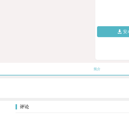
安
简介
评论