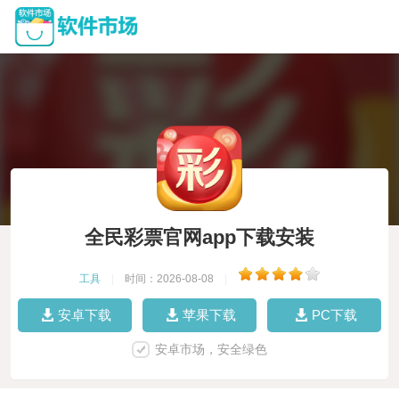
全民彩票官网app下载安装
工具
|
时间：2026-08-08
|
安卓下载
苹果下载
PC下载
安卓市场，安全绿色