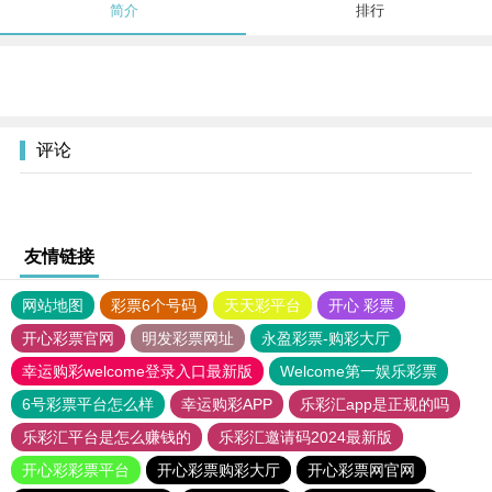
简介
排行
评论
友情链接
网站地图
彩票6个号码
天天彩平台
开心 彩票
开心彩票官网
明发彩票网址
永盈彩票-购彩大厅
幸运购彩welcome登录入口最新版
Welcome第一娱乐彩票
6号彩票平台怎么样
幸运购彩APP
乐彩汇app是正规的吗
乐彩汇平台是怎么赚钱的
乐彩汇邀请码2024最新版
开心彩彩票平台
开心彩票购彩大厅
开心彩票网官网