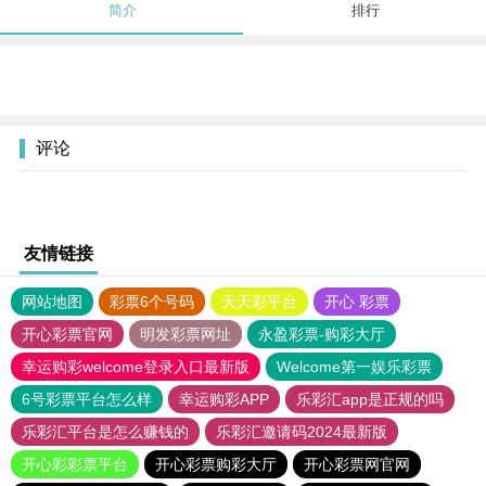
简介
排行
评论
友情链接
网站地图
彩票6个号码
天天彩平台
开心 彩票
开心彩票官网
明发彩票网址
永盈彩票-购彩大厅
幸运购彩welcome登录入口最新版
Welcome第一娱乐彩票
6号彩票平台怎么样
幸运购彩APP
乐彩汇app是正规的吗
乐彩汇平台是怎么赚钱的
乐彩汇邀请码2024最新版
开心彩彩票平台
开心彩票购彩大厅
开心彩票网官网