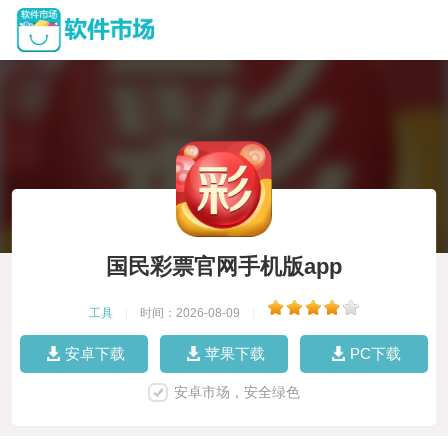
国民彩票官网手机版app
工具
|
时间：2026-08-09
|
安卓下载
苹果下载
PC下载
安卓市场，安全绿色