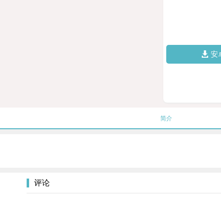
安
简介
评论